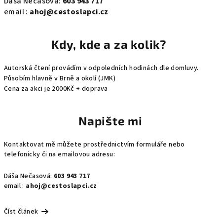
Dáša Nečasová:
603 943 717
email :
ahoj@cestoslapci.cz
Kdy, kde a za kolik?
Autorská čtení provádím v odpoledních hodinách dle domluvy.
Působím hlavně v Brně a okolí (JMK)
Cena za akci je 2000Kč + doprava
Napište mi
Kontaktovat mě můžete prostřednictvím formuláře nebo
telefonicky či na emailovou adresu:
Dáša Nečasová:
603 943 717
email :
ahoj@cestoslapci.cz
Číst článek