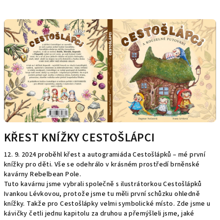
KŘEST KNÍŽKY CESTOŠLÁPCI
12. 9. 2024 proběhl křest a autogramiáda Cestošlápků – mé první
knížky pro děti. Vše se odehrálo v krásném prostředí brněnské
kavárny Rebelbean Pole.
Tuto kavárnu jsme vybrali společně s ilustrátorkou Cestošlápků
Ivankou Lévkovou, protože jsme tu měli první schůzku ohledně
knížky. Takže pro Cestošlápky velmi symbolické místo. Zde jsme u
kávičky četli jednu kapitolu za druhou a přemýšleli jsme, jaké