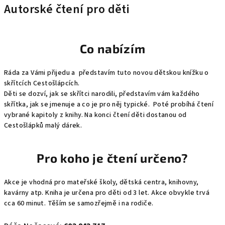
Autorské čtení pro děti
Co nabízím
Ráda za Vámi přijedu a představím tuto novou dětskou knížku o
skřítcích Cestošlápcích.
Děti se dozví, jak se skřítci narodili, představím vám každého
skřítka, jak se jmenuje a co je pro něj typické. Poté probíhá čtení
vybrané kapitoly z knihy. Na konci čtení děti dostanou od
Cestošlápků malý dárek.
Pro koho je čtení určeno?
Akce je vhodná pro mateřské školy, dětská centra, knihovny,
kavárny atp. Kniha je určena pro děti od 3 let. Akce obvykle trvá
cca 60 minut. Těším se samozřejmě i na rodiče.