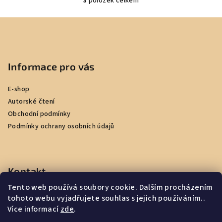
3
položek celkem
O
v
Z
l
á
á
p
d
a
a
Informace pro vás
c
t
í
E-shop
í
p
Autorské čtení
r
Obchodní podmínky
v
Podmínky ochrany osobních údajů
k
y
v
ý
Kontakt
p
i
Tento web používá soubory cookie. Dalším procházením
ahoj
@
cestoslapci.cz
tohoto webu vyjadřujete souhlas s jejich používáním..
s
603943717
Více informací
zde
.
u