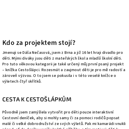
Kdo za projektem stojí?
Jmenuji se Dáša Nečasová, jsem z Brna a již 16 let hraji divadlo pro
děti. Mými diváky jsou děti z mateřských škol a mladší školní děti.
Pro tuto věkovou kategorii je také určený můj první psaný projekt
– knížka Cestošlápci. Rozesmát a zaujmout děti je pro mě radostí a
zároveň výzvou. O to jsem se pokusila i v této veselé knížce o
výletech čtyř skřítků.
CESTA K CESTOŠLÁPKŮM
Původně jsem zamýšlela vytvořit pro děti pouze interaktivní
Cestovní deníček, aby si mohly samy či za pomoci rodičů popsat
malé či velké dobrodružství ze svých výletů. Pak mi kamarádi vnukli