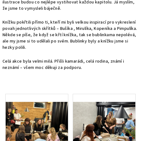
ilustrace budou co nejlépe vystihovat každou kapitolu. Já myslím,
že jsme to vymysleli báječně.
Knížku pokřtili přímo ti, kteří mi byli velkou inspirací pro vykreslení
povah jednotlivých skřítků – Bušíka , Mirulíka, Kopeníka a Pimpulíka.
Někde se píše, že když se křtí knížka, tak se bublinkama nepolévá,
ale my jsme si to udělali po svém. Bublinky byly a knížku jsme si
hezky polili.
Celá akce byla velmi milá. Přišli kamarádi, celá rodina, známí i
neznámí – všem moc děkuji za podporu.