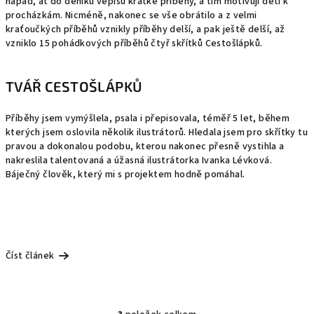
nápad, ať do deníku vepíšu krátké příběhy, a tím motivuji děti k
procházkám. Nicméně, nakonec se vše obrátilo a z velmi
kraťoučkých příběhů vznikly příběhy delší, a pak ještě delší, až
vzniklo 15 pohádkových příběhů čtyř skřítků Cestošlápků.
TVÁŘ CESTOŠLÁPKŮ
Příběhy jsem vymýšlela, psala i přepisovala, téměř 5 let, během
kterých jsem oslovila několik ilustrátorů. Hledala jsem pro skřítky tu
pravou a dokonalou podobu, kterou nakonec přesně vystihla a
nakreslila talentovaná a úžasná ilustrátorka Ivanka Lévková.
Báječný člověk, který mi s projektem hodně pomáhal.
Číst článek