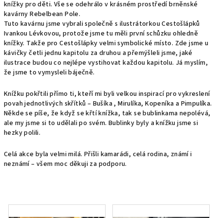
knížky pro děti. Vše se odehrálo v krásném prostředí brněnské
kavárny Rebelbean Pole.
Tuto kavárnu jsme vybrali společně s ilustrátorkou Cestošlápků
Ivankou Lévkovou, protože jsme tu měli první schůzku ohledně
knížky. Takže pro Cestošlápky velmi symbolické místo. Zde jsme u
kávičky četli jednu kapitolu za druhou a přemýšleli jsme, jaké
ilustrace budou co nejlépe vystihovat každou kapitolu. Já myslím,
že jsme to vymysleli báječně.
Knížku pokřtili přímo ti, kteří mi byli velkou inspirací pro vykreslení
povah jednotlivých skřítků – Bušíka , Mirulíka, Kopeníka a Pimpulíka.
Někde se píše, že když se křtí knížka, tak se bublinkama nepolévá,
ale my jsme si to udělali po svém. Bublinky byly a knížku jsme si
hezky polili.
Celá akce byla velmi milá. Přišli kamarádi, celá rodina, známí i
neznámí – všem moc děkuji za podporu.