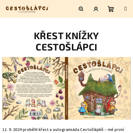
Přejít
na
obsah
Nákupní
Hledat
Přihlášení
KŘEST KNÍŽKY
košík
CESTOŠLÁPCI
12. 9. 2024 proběhl křest a autogramiáda Cestošlápků – mé první