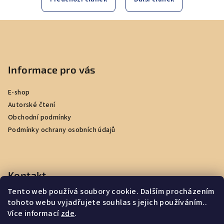
Z
á
p
a
Informace pro vás
t
E-shop
í
Autorské čtení
Obchodní podmínky
Podmínky ochrany osobních údajů
Kontakt
Tento web používá soubory cookie. Dalším procházením
ahoj
@
cestoslapci.cz
tohoto webu vyjadřujete souhlas s jejich používáním..
603943717
Více informací
zde
.